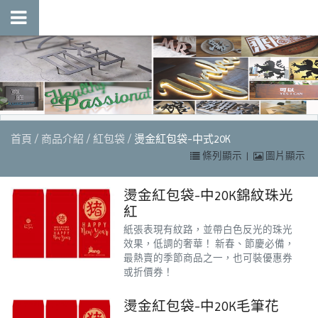
首頁
商品介紹
紅包袋
燙金紅包袋-中式20K
條列顯示
|
圖片顯示
燙金紅包袋-中20K錦紋珠光
紅
紙張表現有紋路，並帶白色反光的珠光
效果，低調的奢華！
新春、節慶必備，
最熱賣的季節商品之一，也可裝優惠券
或折價券！
燙金紅包袋-中20K毛筆花