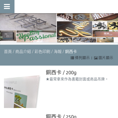
首頁
商品介紹
彩色印刷
海報
銅西卡
條列顯示
|
圖片顯示
銅西卡 / 200g
★最常拿來作為書籍封面或商品吊牌。
銅西卡 / 250g