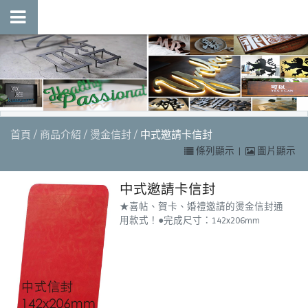
首頁
商品介紹
燙金信封
中式邀請卡信封
條列顯示
|
圖片顯示
中式邀請卡信封
★喜帖、賀卡、婚禮邀請的燙金信封通
用款式！●完成尺寸：142x206mm