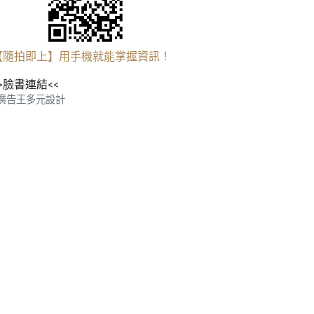
【隨拍即上】用手機就能掌握資訊！
>臉書連結<<
廣告王多元設計