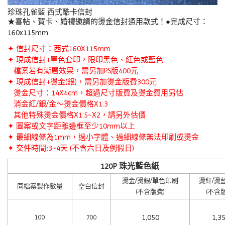
珍珠孔雀藍 西式酷卡信封
★喜帖、賀卡、婚禮邀請的燙金信封通用款式！●完成尺寸：
160x115mm
✦ 信封尺寸：西式160X115mm
✦ 現成信封+單色套印，限印黑色、紅色或藍色
檔案若有漸層效果，需另加PS版400元
✦ 現成信封
+
燙金(銀)，需另加燙金版費300元
燙金尺寸：14X4cm，超過尺寸版費及燙金費用另估
消金紅/銀/金～燙金價格X1.3
其他特殊燙金價格X1.5~X2，請另外估價
✦ 圖案或文字距離邊框至少10mm以上
✦ 最細線條為1mm，過小字體、過細線條無法印刷或燙金
✦ 交件時間:3~4天 (不含六日及例假日)
120P 珠光藍色紙
燙金/燙銀/單色印刷
燙紅/燙
同檔案製作數量
空白信封
(不含版費)
(不含
1,050
1,3
100
700