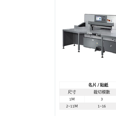
名片 /
貼紙
尺寸
裁切模數
1M
3
2~11M
1~16