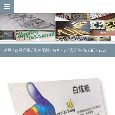
首頁
商品介紹
彩色印刷
名片
2~4天交件
炫光紙 / 250g