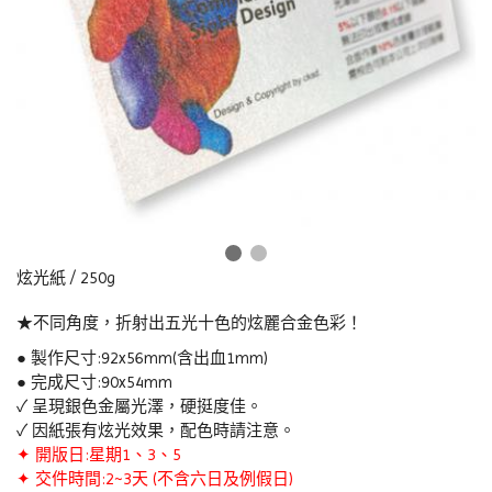
炫光紙 / 250g
★不同角度，折射出五光十色的炫麗合金色彩！
● 製作尺寸:92x56mm(含出血1mm)
● 完成尺寸:90x54mm
✓ 呈現銀色金屬光澤，硬挺度佳。
✓ 因紙張有炫光效果，
配色時請注意
。
✦ 開版日:星期1、3、5
✦ 交件時間:2~3天 (不含六日及例假日)