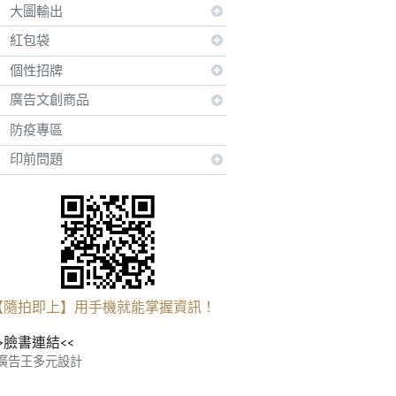
大圖輸出
紅包袋
個性招牌
廣告文創商品
防疫專區
印前問題
【隨拍即上】用手機就能掌握資訊！
>臉書連結<<
廣告王多元設計