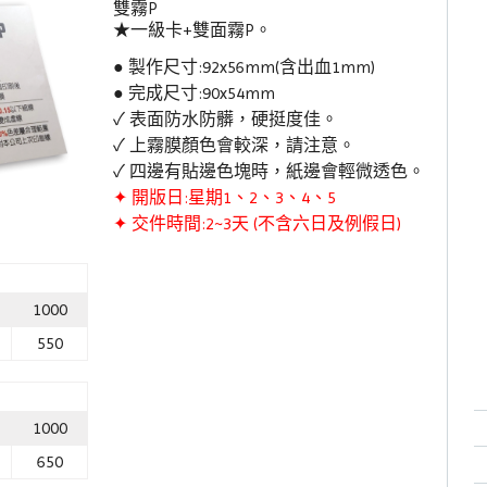
雙霧P
★一級卡+雙面霧P。
● 製作尺寸:92x56mm(含出血1mm)
● 完成尺寸:90x54mm
✓ 表面防水防髒，硬挺度佳。
✓ 上霧膜顏色會較深，請注意。
✓ 四邊有貼邊色塊時，紙邊會輕微透色。
✦ 開版日:星期1、2、3、4、5
✦ 交件時間:2~3天 (不含六日及例假日)
1000
550
1000
650