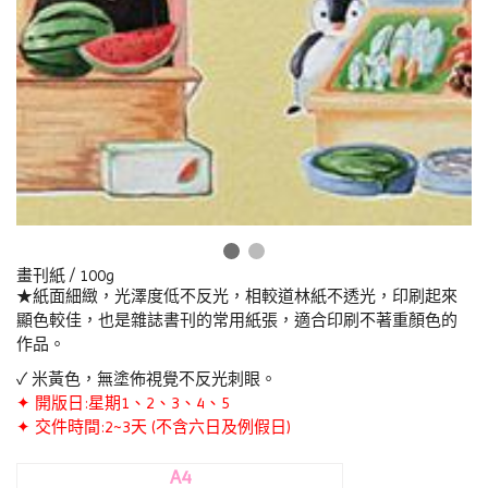
畫刊紙 / 100g
★紙面細緻，光澤度低不反光，相較道林紙不透光，印刷起來
顯色較佳，也是雜誌書刊的常用紙張，適合印刷不著重顏色的
作品。
✓ 米黃色，無塗佈視覺不反光刺眼。
✦ 開版日:星期1、2、3、4、5
✦ 交件時間:2~3天 (不含六日及例假日)
A4