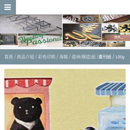
首頁
商品介紹
彩色印刷
海報
道林(模造)紙
畫刊紙 / 100g