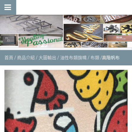
首頁
商品介紹
大圖輸出
油性布類旗幟
布類
高階帆布