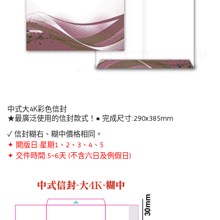
中式大4K彩色信封
★最廣泛使用的信封款式！● 完成尺寸:290x385mm
✓ 信封糊右、糊中價格相同。
✦ 開版日:星期1、2、3、4、5
✦ 交件時間:5~6天 (不含六日及例假日)